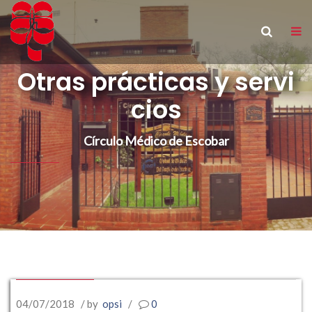
Otras prácticas y servi
cios
Círculo Médico de Escobar
04/07/2018
/ by
opsi
/
0